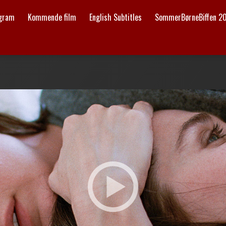
ogram
Kommende film
English Subtitles
SommerBørneBiffen 2